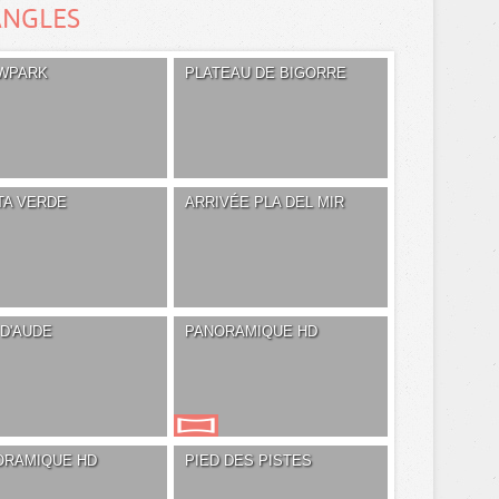
ANGLES
WPARK
PLATEAU DE BIGORRE
TA VERDE
ARRIVÉE PLA DEL MIR
D'AUDE
PANORAMIQUE HD
ORAMIQUE HD
PIED DES PISTES