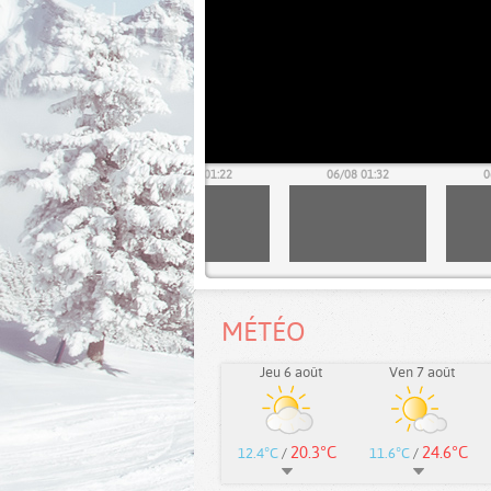
06/08 01:12
06/08 01:22
06/08 01:32
0
MÉTÉO
Jeu 6 août
Ven 7 août
20.3°C
24.6°C
12.4°C
/
11.6°C
/