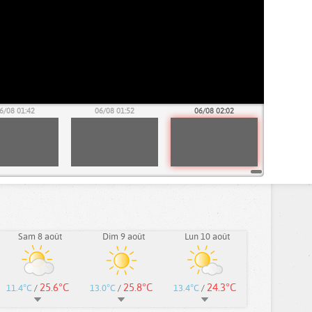
6/08 01:42
06/08 01:52
06/08 02:02
Sam 8 août
Dim 9 août
Lun 10 août
25.6°C
25.8°C
24.3°C
11.4°C
/
13.0°C
/
13.4°C
/