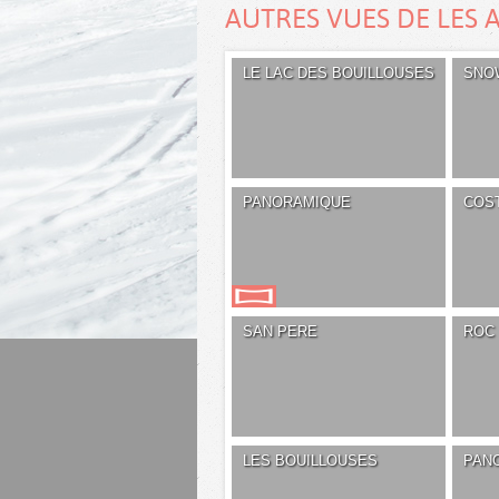
AUTRES VUES DE LES 
LE LAC DES BOUILLOUSES
SNO
PANORAMIQUE
COS
SAN PERE
ROC 
LES BOUILLOUSES
PAN