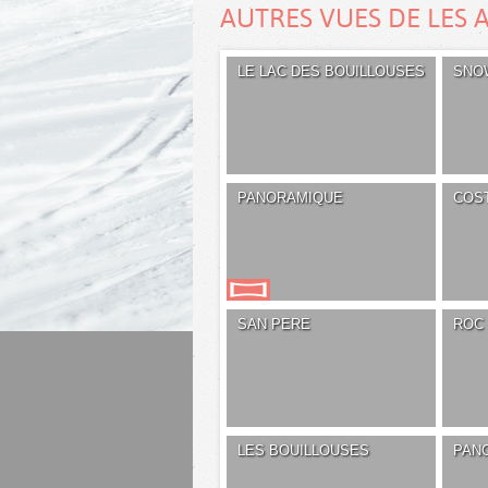
AUTRES VUES DE LES 
LE LAC DES BOUILLOUSES
SNO
PANORAMIQUE
COS
SAN PERE
ROC 
LES BOUILLOUSES
PAN