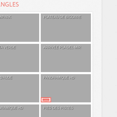
ANGLES
WPARK
PLATEAU DE BIGORRE
TA VERDE
ARRIVÉE PLA DEL MIR
D'AUDE
PANORAMIQUE HD
ORAMIQUE HD
PIED DES PISTES