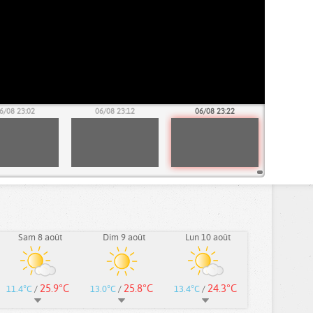
6/08 23:02
06/08 23:12
06/08 23:22
Sam 8 août
Dim 9 août
Lun 10 août
25.9°C
25.8°C
24.3°C
11.4°C
/
13.0°C
/
13.4°C
/