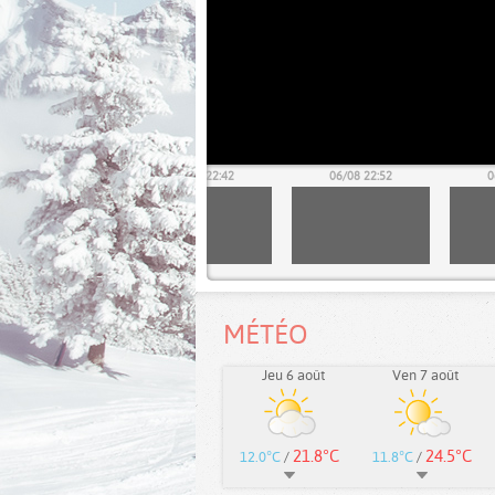
06/08 22:32
06/08 22:42
06/08 22:52
0
MÉTÉO
Jeu 6 août
Ven 7 août
21.8°C
24.5°C
12.0°C
/
11.8°C
/