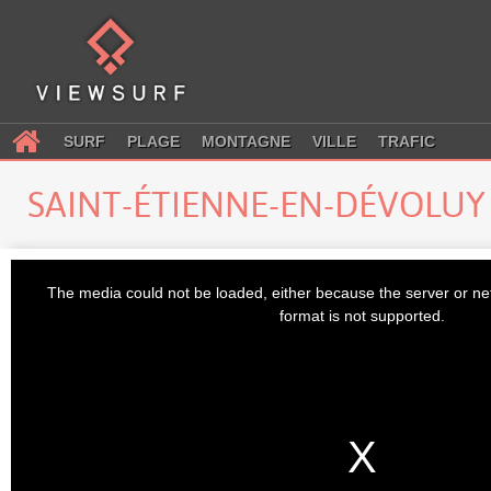
SURF
PLAGE
MONTAGNE
VILLE
TRAFIC
SAINT-ÉTIENNE-EN-DÉVOLU
This
is
The media could not be loaded, either because the server or ne
a
modal
format is not supported.
window.