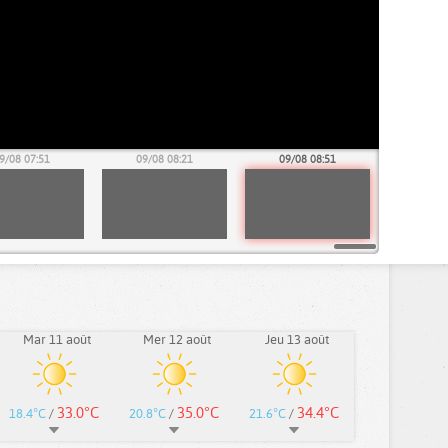
9/08 07:51
09/08 08:21
09/08 08:51
Mar 11 août
Mer 12 août
Jeu 13 août
33.0°C
35.0°C
34.4°C
18.4°C
/
20.8°C
/
21.6°C
/