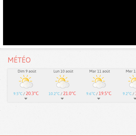
MÉTÉO
Dim 9 août
Lun 10 août
Mar 11 août
Mer 1
20.3°C
21.0°C
19.5°C
9.5°C
/
10.2°C
/
9.6°C
/
9.2°C
/