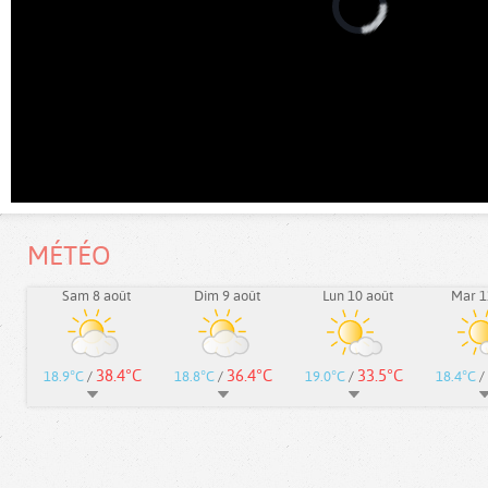
MÉTÉO
Sam 8 août
Dim 9 août
Lun 10 août
Mar 1
38.4°C
36.4°C
33.5°C
18.9°C
/
18.8°C
/
19.0°C
/
18.4°C
/