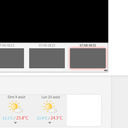
7/08 08:12
07/08 08:22
07/08 08:32
Dim 9 août
Lun 10 août
25.8°C
24.3°C
13.1°C
/
13.4°C
/