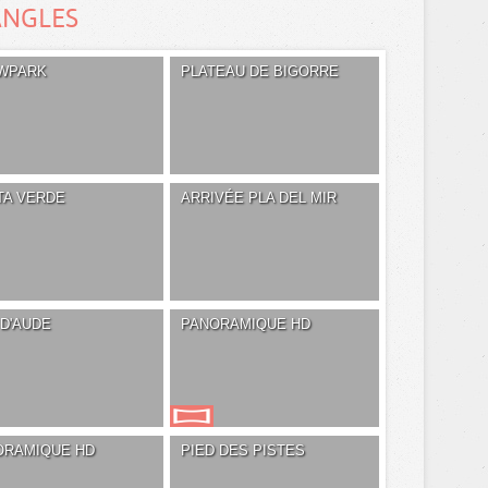
ANGLES
WPARK
PLATEAU DE BIGORRE
TA VERDE
ARRIVÉE PLA DEL MIR
D'AUDE
PANORAMIQUE HD
ORAMIQUE HD
PIED DES PISTES