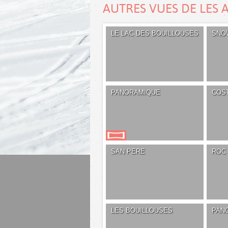
AUTRES VUES DE LES 
LE LAC DES BOUILLOUSES
SNO
PANORAMIQUE
COS
SAN PERE
ROC 
LES BOUILLOUSES
PAN