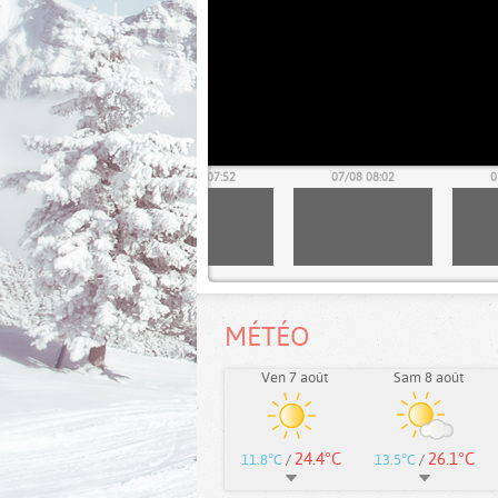
07/08 07:42
07/08 07:52
07/08 08:02
0
MÉTÉO
Ven 7 août
Sam 8 août
24.4°C
26.1°C
11.8°C
/
13.5°C
/