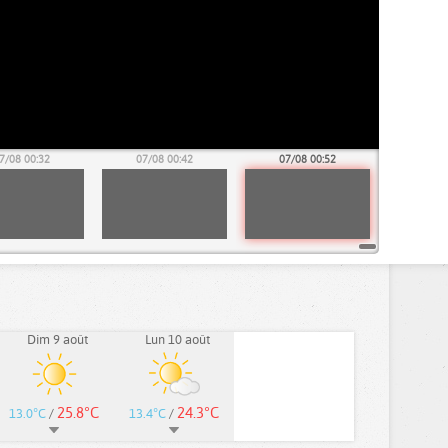
7/08 00:32
07/08 00:42
07/08 00:52
Dim 9 août
Lun 10 août
25.8°C
24.3°C
13.0°C
/
13.4°C
/