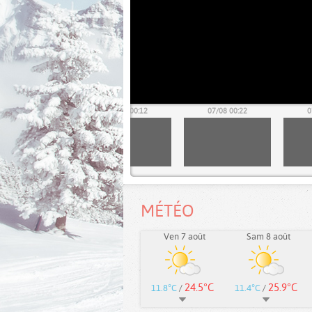
07/08 00:02
07/08 00:12
07/08 00:22
0
MÉTÉO
Ven 7 août
Sam 8 août
24.5°C
25.9°C
11.8°C
/
11.4°C
/