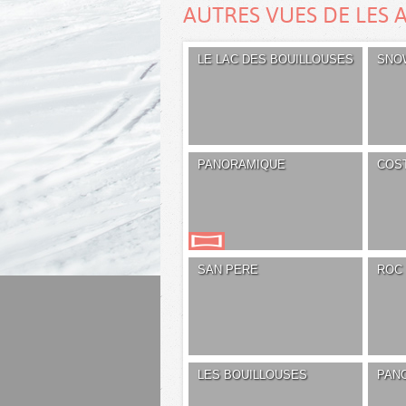
AUTRES VUES DE LES 
LE LAC DES BOUILLOUSES
SNO
PANORAMIQUE
COS
SAN PERE
ROC 
LES BOUILLOUSES
PAN