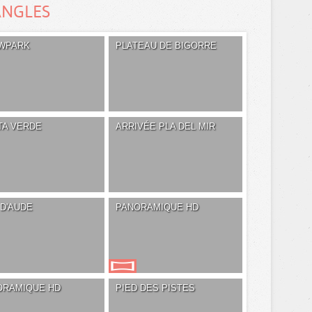
ANGLES
WPARK
PLATEAU DE BIGORRE
TA VERDE
ARRIVÉE PLA DEL MIR
D'AUDE
PANORAMIQUE HD
ORAMIQUE HD
PIED DES PISTES