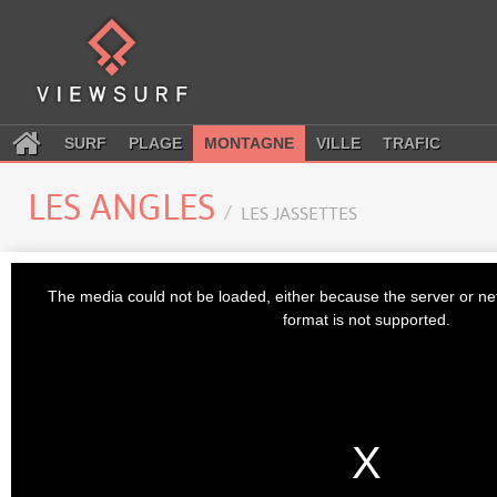
SURF
PLAGE
MONTAGNE
VILLE
TRAFIC
LES ANGLES
LES JASSETTES
This
is
The media could not be loaded, either because the server or ne
a
modal
format is not supported.
window.