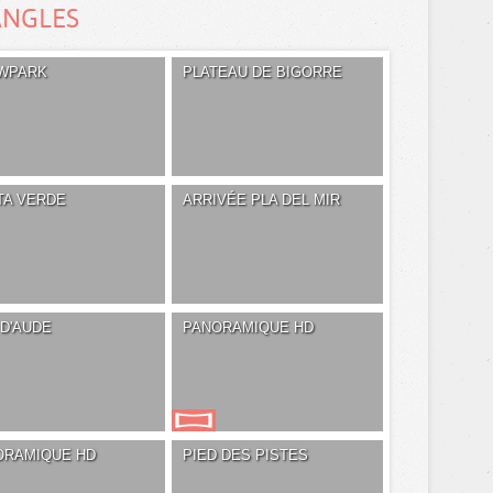
ANGLES
WPARK
PLATEAU DE BIGORRE
TA VERDE
ARRIVÉE PLA DEL MIR
D'AUDE
PANORAMIQUE HD
ORAMIQUE HD
PIED DES PISTES