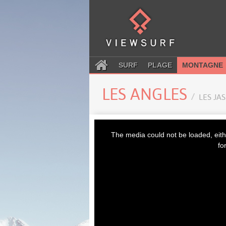
SURF
PLAGE
MONTAGNE
LES ANGLES
LES JA
This
is
The media could not be loaded, eith
a
modal
fo
window.