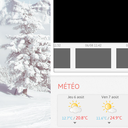
06/08 11:22
06/08 11:32
06/08 11:42
0
MÉTÉO
Jeu 6 août
Ven 7 août
20.8°C
24.9°C
12.7°C
/
11.6°C
/