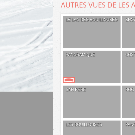
AUTRES VUES DE LES 
LE LAC DES BOUILLOUSES
SNO
PANORAMIQUE
COS
SAN PERE
ROC 
LES BOUILLOUSES
PAN