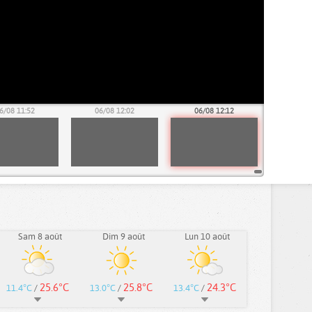
6/08 11:52
06/08 12:02
06/08 12:12
Sam 8 août
Dim 9 août
Lun 10 août
25.6°C
25.8°C
24.3°C
11.4°C
/
13.0°C
/
13.4°C
/