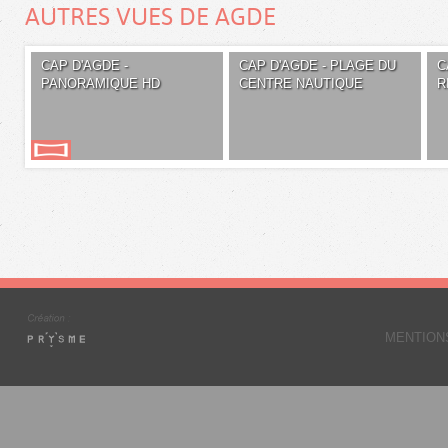
AUTRES VUES DE AGDE
CAP D'AGDE -
CAP D'AGDE - PLAGE DU
C
PANORAMIQUE HD
CENTRE NAUTIQUE
R
MENTION