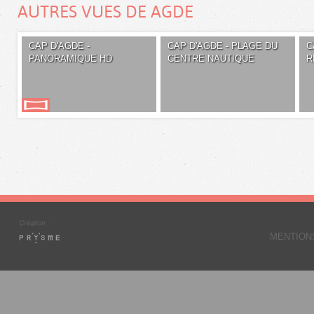
AUTRES VUES DE AGDE
CAP D'AGDE -
CAP D'AGDE - PLAGE DU
C
PANORAMIQUE HD
CENTRE NAUTIQUE
R
MENTION