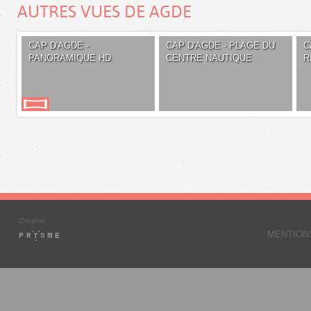
AUTRES VUES DE AGDE
CAP D'AGDE -
CAP D'AGDE - PLAGE DU
C
PANORAMIQUE HD
CENTRE NAUTIQUE
R
MENTION