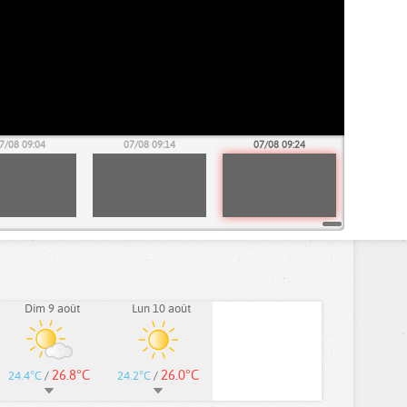
7/08 09:04
07/08 09:14
07/08 09:24
Dim 9 août
Lun 10 août
26.8°C
26.0°C
24.4°C
/
24.2°C
/