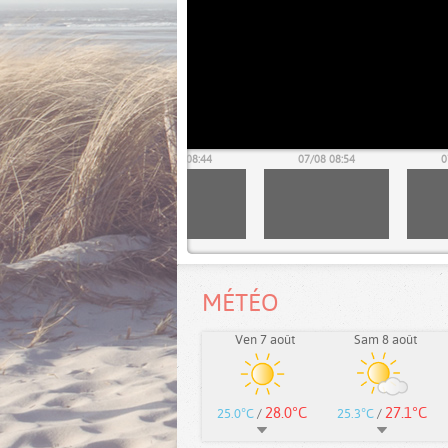
07/08 08:34
07/08 08:44
07/08 08:54
0
MÉTÉO
Ven 7 août
Sam 8 août
28.0°C
27.1°C
25.0°C
/
25.3°C
/