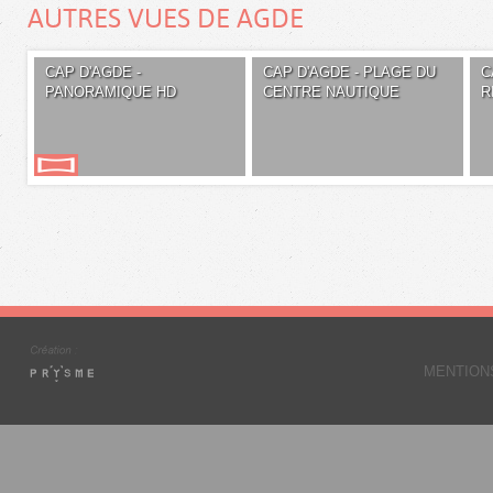
AUTRES VUES DE AGDE
CAP D'AGDE -
CAP D'AGDE - PLAGE DU
C
PANORAMIQUE HD
CENTRE NAUTIQUE
R
MENTION