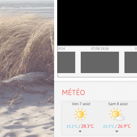
07/08 19:04
07/08 19:14
07/08 19:24
0
MÉTÉO
Ven 7 août
Sam 8 août
28.3°C
26.9°C
25.2°C
/
25.5°C
/