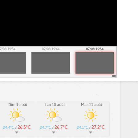
7/08 19:34
07/08 19:44
07/08 19:54
Dim 9 août
Lun 10 août
Mar 11 août
26.5°C
26.7°C
27.2°C
24.4°C
/
24.7°C
/
24.1°C
/