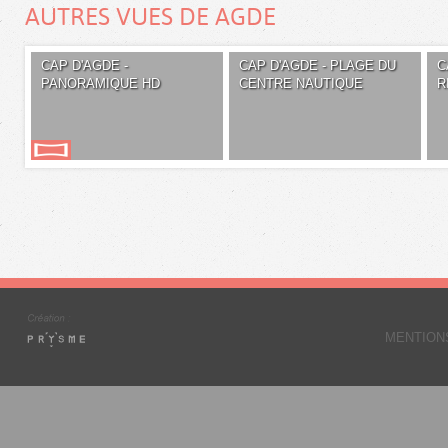
AUTRES VUES DE AGDE
CAP D'AGDE -
CAP D'AGDE - PLAGE DU
C
PANORAMIQUE HD
CENTRE NAUTIQUE
R
MENTION