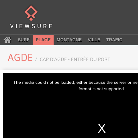
SURF
PLAGE
MONTAGNE
VILLE
TRAFIC
AGDE
CAP D'AGDE - ENTRÉE DU PORT
This
is
The media could not be loaded, either because the server or ne
a
modal
format is not supported.
window.