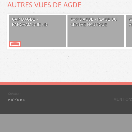
AUTRES VUES DE AGDE
CAP D'AGDE -
CAP D'AGDE - PLAGE DU
C
PANORAMIQUE HD
CENTRE NAUTIQUE
R
MENTION