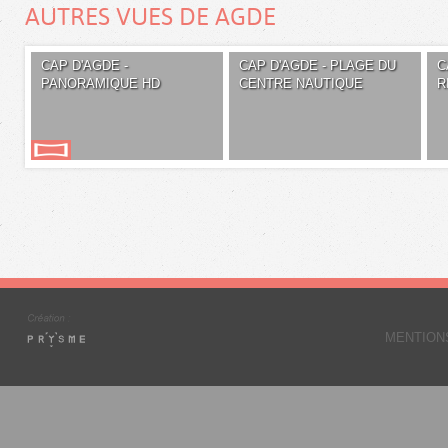
AUTRES VUES DE AGDE
CAP D'AGDE -
CAP D'AGDE - PLAGE DU
C
PANORAMIQUE HD
CENTRE NAUTIQUE
R
MENTION