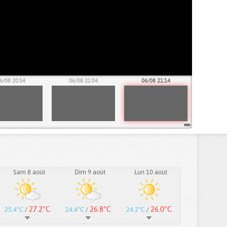
6/08 20:54
06/08 21:04
06/08 21:14
Sam 8 août
Dim 9 août
Lun 10 août
27.2°C
26.8°C
26.0°C
25.4°C
/
24.4°C
/
24.2°C
/