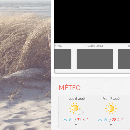
06/08 20:24
06/08 20:34
06/08 20:44
0
MÉTÉO
Jeu 6 août
Ven 7 août
32.5°C
28.4°C
25.3°C
/
25.3°C
/