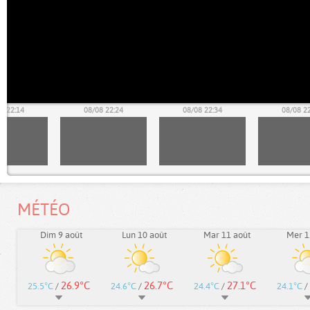
8 22:14
08/08 22:24
08/08 22:34
08/08 2
MÉTÉO
Dim 9 août
Lun 10 août
Mar 11 août
Mer 1
26.9°C
26.7°C
27.1°C
25.5°C
/
24.6°C
/
24.4°C
/
24.1°C
/