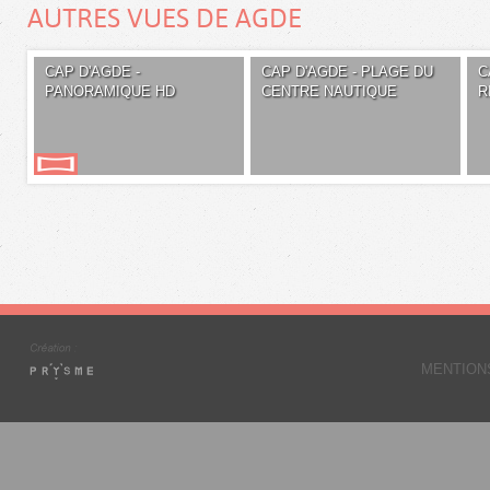
AUTRES VUES DE AGDE
CAP D'AGDE -
CAP D'AGDE - PLAGE DU
C
PANORAMIQUE HD
CENTRE NAUTIQUE
R
MENTION