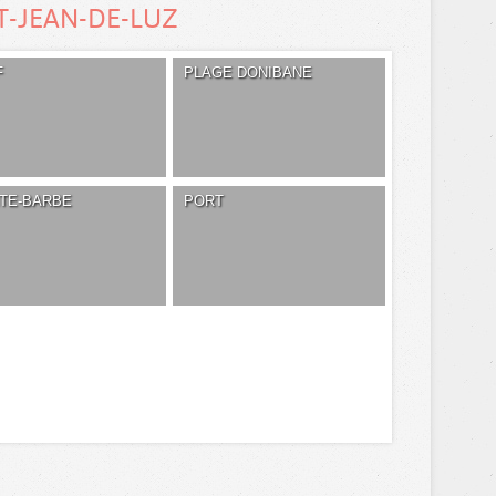
T-JEAN-DE-LUZ
F
PLAGE DONIBANE
NTE-BARBE
PORT