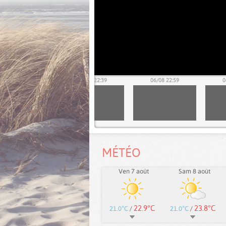
06/08 22:19
06/08 22:39
06/08 22:59
0
MÉTÉO
Ven 7 août
Sam 8 août
22.9°C
23.8°C
21.0°C
/
21.0°C
/