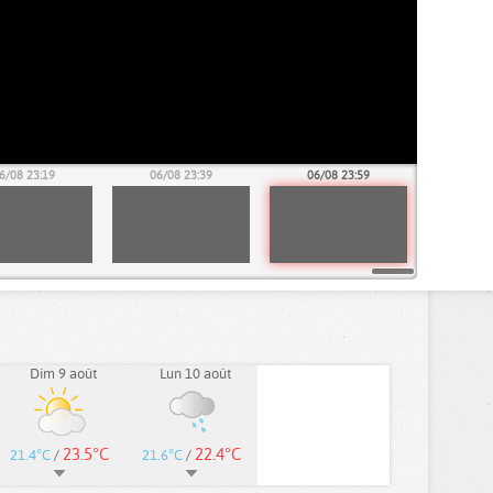
6/08 23:19
06/08 23:39
06/08 23:59
Dim 9 août
Lun 10 août
23.5°C
22.4°C
21.4°C
/
21.6°C
/