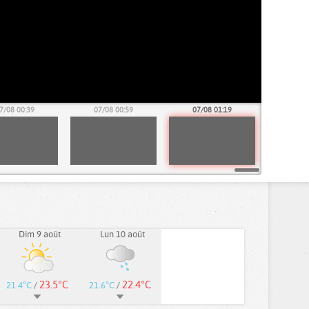
7/08 00:39
07/08 00:59
07/08 01:19
Dim 9 août
Lun 10 août
23.5°C
22.4°C
21.4°C
/
21.6°C
/