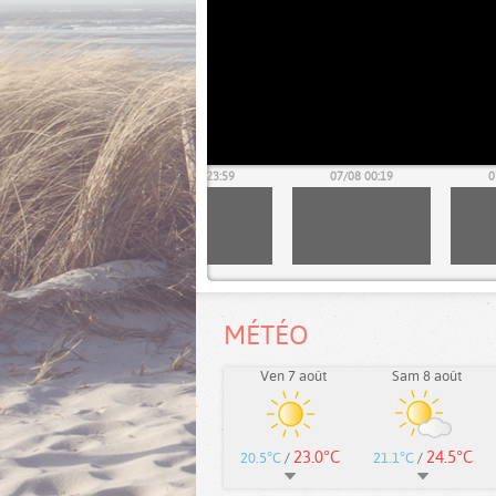
06/08 23:39
06/08 23:59
07/08 00:19
0
MÉTÉO
Ven 7 août
Sam 8 août
23.0°C
24.5°C
20.5°C
/
21.1°C
/