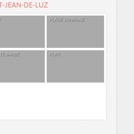
T-JEAN-DE-LUZ
F
PLAGE DONIBANE
NTE-BARBE
PORT