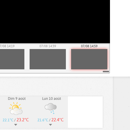
7/08 14:19
07/08 14:39
07/08 14:59
Dim 9 août
Lun 10 août
23.2°C
22.4°C
22.1°C
/
21.6°C
/