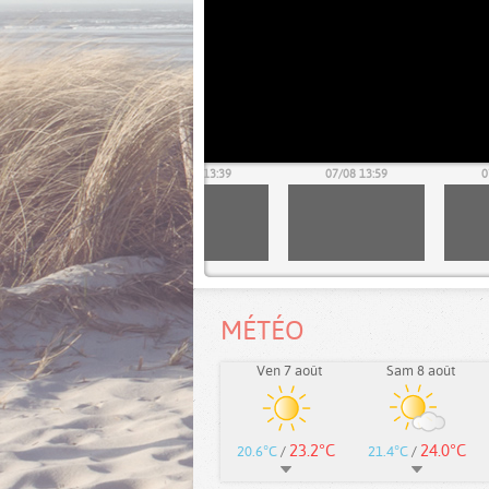
07/08 13:19
07/08 13:39
07/08 13:59
0
MÉTÉO
Ven 7 août
Sam 8 août
23.2°C
24.0°C
20.6°C
/
21.4°C
/