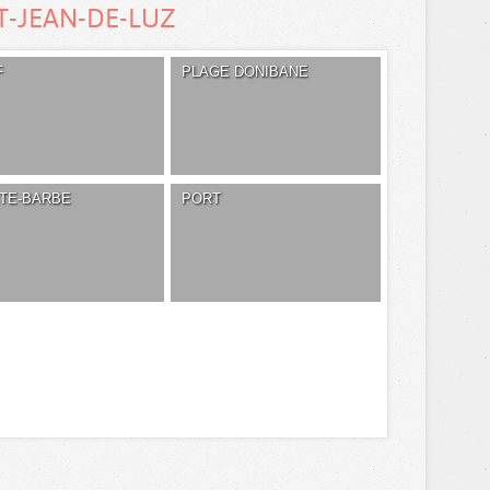
T-JEAN-DE-LUZ
F
PLAGE DONIBANE
NTE-BARBE
PORT