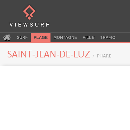
SURF
PLAGE
MONTAGNE
VILLE
TRAFIC
SAINT-JEAN-DE-LUZ
PHARE