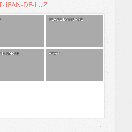
T-JEAN-DE-LUZ
F
PLAGE DONIBANE
NTE-BARBE
PORT