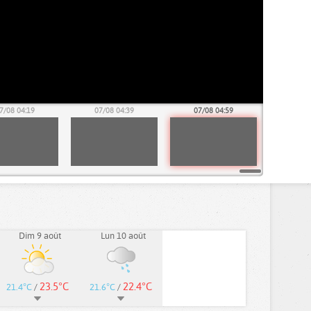
7/08 04:19
07/08 04:39
07/08 04:59
Dim 9 août
Lun 10 août
23.5°C
22.4°C
21.4°C
/
21.6°C
/