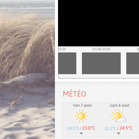
07/08 03:19
07/08 03:39
07/08 03:59
0
MÉTÉO
Ven 7 août
Sam 8 août
23.0°C
24.5°C
20.5°C
/
21.1°C
/