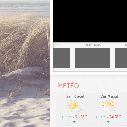
08/08 06:15
08/08 06:30
08/08 06:45
0
MÉTÉO
Sam 8 août
Dim 9 août
26.0°C
24.5°C
19.1°C
/
19.3°C
/