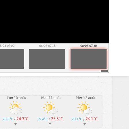
8/08 07:00
08/08 07:15
08/08 07:30
Lun 10 août
Mar 11 août
Mer 12 août
24.3°C
25.5°C
26.1°C
20.0°C
/
19.4°C
/
20.1°C
/