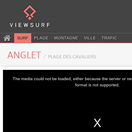
SURF
PLAGE
MONTAGNE
VILLE
TRAFIC
ANGLET
PLAGE DES CAVALIERS
This
is
The media could not be loaded, either because the server or ne
a
modal
format is not supported.
window.