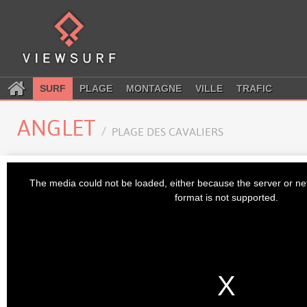
SURF
PLAGE
MONTAGNE
VILLE
TRAFIC
ANGLET
PLAGE DES CAVALIERS
This
is
The media could not be loaded, either because the server or ne
a
modal
format is not supported.
window.