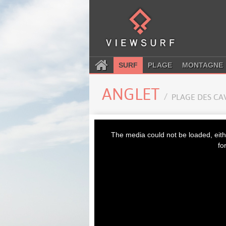
SURF
PLAGE
MONTAGNE
ANGLET
PLAGE DES CA
This
is
The media could not be loaded, eith
a
modal
fo
window.