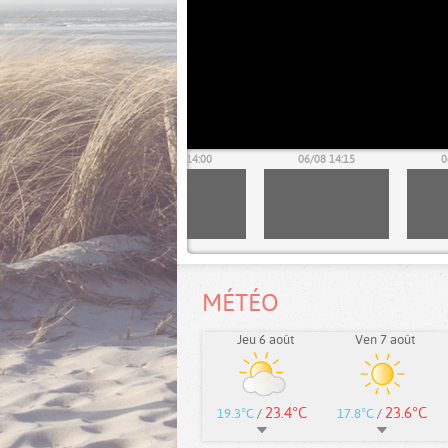
06/08 13:45
06/08 14:00
06/08 14:15
0
MÉTÉO
Jeu 6 août
Ven 7 août
23.4°C
23.6°C
19.3°C
/
17.8°C
/