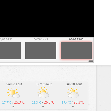
6/08 14:30
06/08 14:45
06/08 15:00
Sam 8 août
Dim 9 août
Lun 10 août
25.9°C
26.5°C
23.3°C
17.7°C
/
18.3°C
/
19.4°C
/