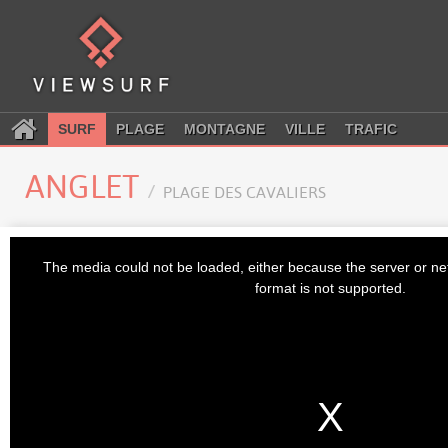
SURF
PLAGE
MONTAGNE
VILLE
TRAFIC
ANGLET
PLAGE DES CAVALIERS
This
is
The media could not be loaded, either because the server or ne
a
modal
format is not supported.
window.