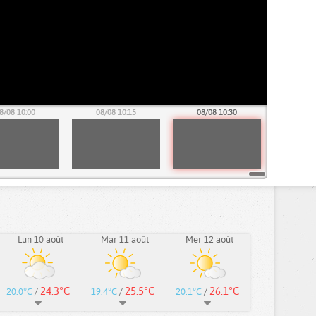
8/08 10:00
08/08 10:15
08/08 10:30
Lun 10 août
Mar 11 août
Mer 12 août
24.3°C
25.5°C
26.1°C
20.0°C
/
19.4°C
/
20.1°C
/