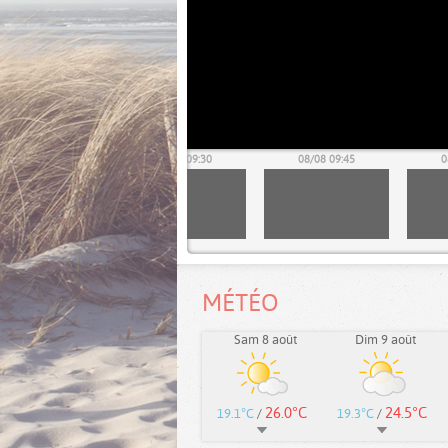
08/08 09:15
08/08 09:30
08/08 09:45
0
MÉTÉO
Sam 8 août
Dim 9 août
26.0°C
24.5°C
19.1°C
/
19.3°C
/