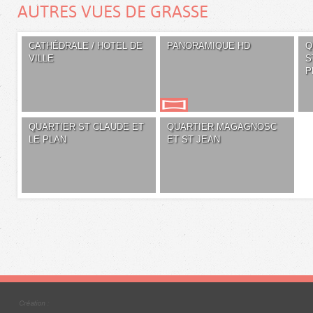
AUTRES VUES DE GRASSE
CATHÉDRALE / HOTEL DE
PANORAMIQUE HD
Q
VILLE
S
P
QUARTIER ST CLAUDE ET
QUARTIER MAGAGNOSC
LE PLAN
ET ST JEAN