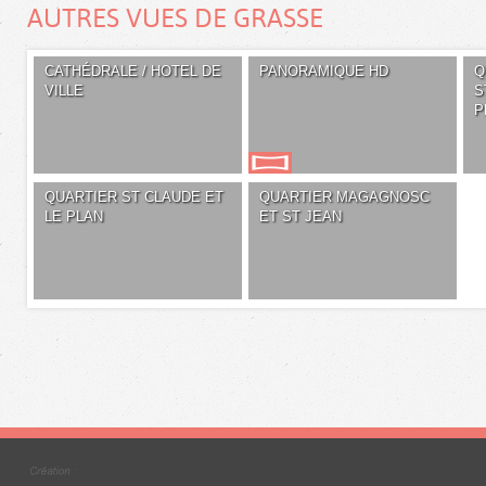
AUTRES VUES DE GRASSE
CATHÉDRALE / HOTEL DE
PANORAMIQUE HD
Q
VILLE
S
P
QUARTIER ST CLAUDE ET
QUARTIER MAGAGNOSC
LE PLAN
ET ST JEAN