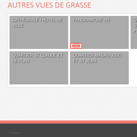
AUTRES VUES DE GRASSE
CATHÉDRALE / HOTEL DE
PANORAMIQUE HD
Q
VILLE
S
P
QUARTIER ST CLAUDE ET
QUARTIER MAGAGNOSC
LE PLAN
ET ST JEAN