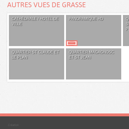
AUTRES VUES DE GRASSE
CATHÉDRALE / HOTEL DE
PANORAMIQUE HD
Q
VILLE
S
P
QUARTIER ST CLAUDE ET
QUARTIER MAGAGNOSC
LE PLAN
ET ST JEAN