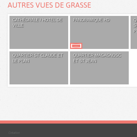
AUTRES VUES DE GRASSE
CATHÉDRALE / HOTEL DE
PANORAMIQUE HD
Q
VILLE
S
P
QUARTIER ST CLAUDE ET
QUARTIER MAGAGNOSC
LE PLAN
ET ST JEAN