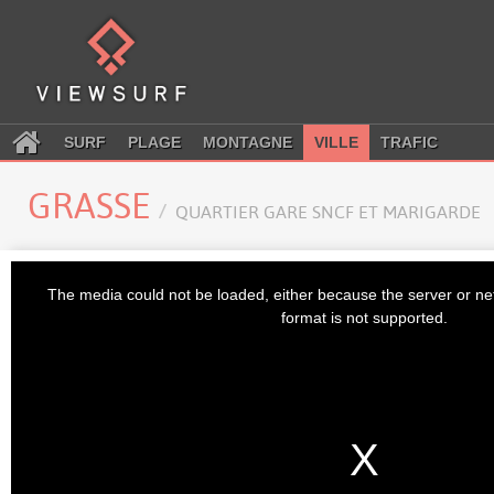
SURF
PLAGE
MONTAGNE
VILLE
TRAFIC
GRASSE
QUARTIER GARE SNCF ET MARIGARDE
This
is
The media could not be loaded, either because the server or ne
a
modal
format is not supported.
window.