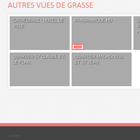
AUTRES VUES DE GRASSE
CATHÉDRALE / HOTEL DE
PANORAMIQUE HD
Q
VILLE
S
P
QUARTIER ST CLAUDE ET
QUARTIER MAGAGNOSC
LE PLAN
ET ST JEAN