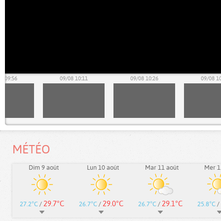
8 09:56
09/08 10:11
09/08 10:26
09/08 1
MÉTÉO
Dim 9 août
Lun 10 août
Mar 11 août
Mer 1
29.7°C
29.0°C
29.1°C
27.2°C
/
26.7°C
/
26.7°C
/
25.8°C
/