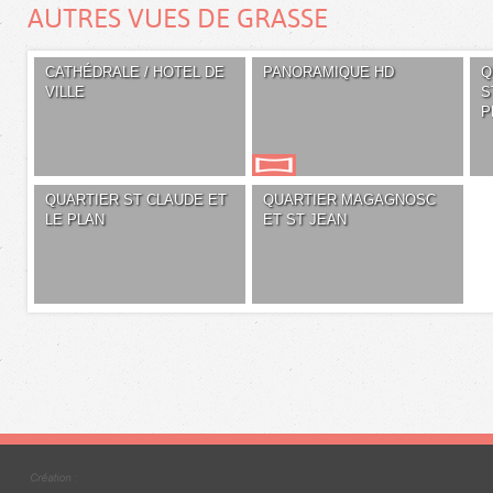
AUTRES VUES DE GRASSE
CATHÉDRALE / HOTEL DE
PANORAMIQUE HD
Q
VILLE
S
P
QUARTIER ST CLAUDE ET
QUARTIER MAGAGNOSC
LE PLAN
ET ST JEAN