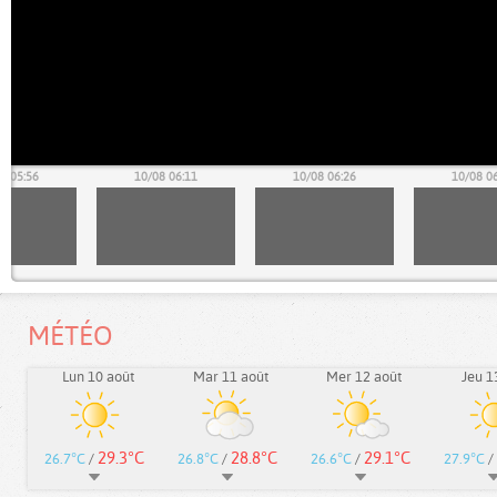
8 05:56
10/08 06:11
10/08 06:26
10/08 0
MÉTÉO
Lun 10 août
Mar 11 août
Mer 12 août
Jeu 1
29.3°C
28.8°C
29.1°C
26.7°C
/
26.8°C
/
26.6°C
/
27.9°C
/