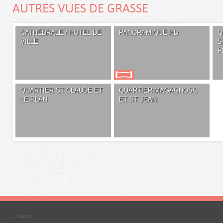
AUTRES VUES DE GRASSE
CATHÉDRALE / HOTEL DE
PANORAMIQUE HD
Q
VILLE
S
P
QUARTIER ST CLAUDE ET
QUARTIER MAGAGNOSC
LE PLAN
ET ST JEAN