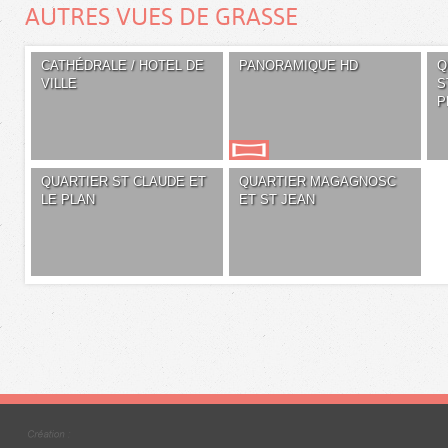
AUTRES VUES DE GRASSE
CATHÉDRALE / HOTEL DE
PANORAMIQUE HD
Q
VILLE
S
P
QUARTIER ST CLAUDE ET
QUARTIER MAGAGNOSC
LE PLAN
ET ST JEAN