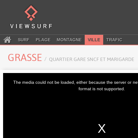
SURF
PLAGE
MONTAGNE
VILLE
TRAFIC
GRASSE
QUARTIER GARE SNCF ET MARIGARDE
This
is
The media could not be loaded, either because the server or ne
a
modal
format is not supported.
window.