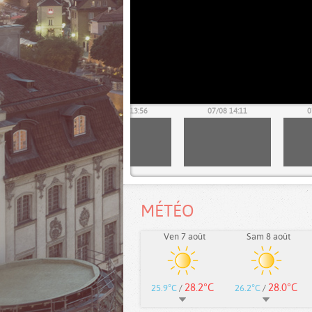
07/08 13:41
07/08 13:56
07/08 14:11
0
MÉTÉO
Ven 7 août
Sam 8 août
28.2°C
28.0°C
25.9°C
/
26.2°C
/