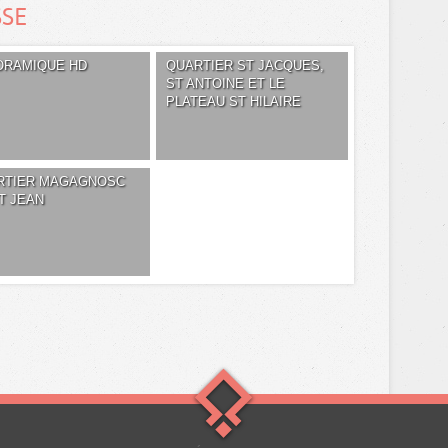
SSE
ORAMIQUE HD
QUARTIER ST JACQUES,
ST ANTOINE ET LE
PLATEAU ST HILAIRE
RTIER MAGAGNOSC
T JEAN