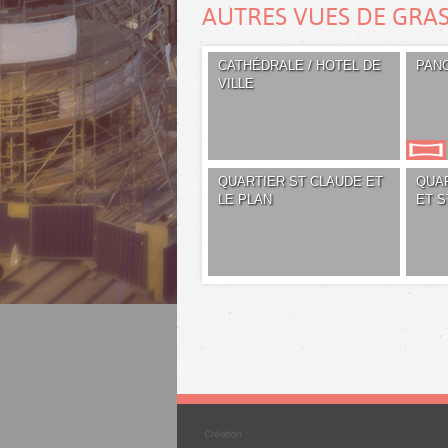
AUTRES VUES DE GRA
CATHÉDRALE / HOTEL DE
PAN
VILLE
QUARTIER ST CLAUDE ET
QUA
LE PLAN
ET S