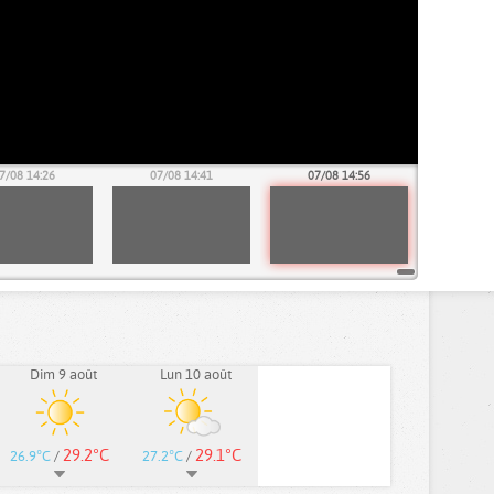
7/08 14:26
07/08 14:41
07/08 14:56
Dim 9 août
Lun 10 août
29.2°C
29.1°C
26.9°C
/
27.2°C
/