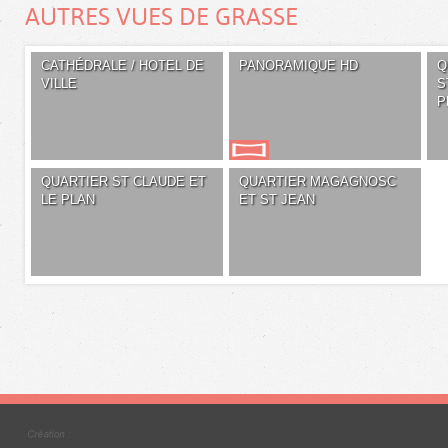
AUTRES VUES DE GRASSE
CATHÉDRALE / HOTEL DE
PANORAMIQUE HD
Q
VILLE
S
P
QUARTIER ST CLAUDE ET
QUARTIER MAGAGNOSC
LE PLAN
ET ST JEAN