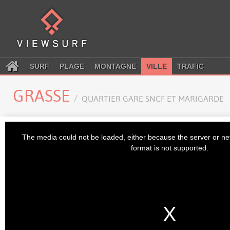
SURF
PLAGE
MONTAGNE
VILLE
TRAFIC
GRASSE
QUARTIER GARE SNCF ET MARIGARDE
This
is
The media could not be loaded, either because the server or ne
a
modal
format is not supported.
window.