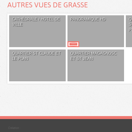
AUTRES VUES DE GRASSE
CATHÉDRALE / HOTEL DE
PANORAMIQUE HD
Q
VILLE
S
P
QUARTIER ST CLAUDE ET
QUARTIER MAGAGNOSC
LE PLAN
ET ST JEAN