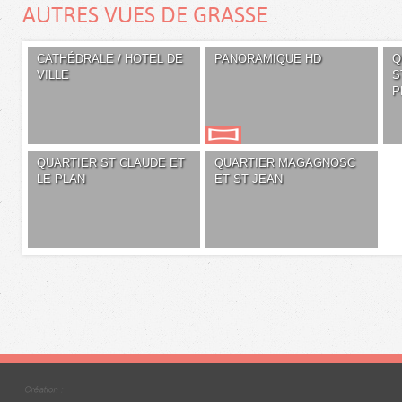
AUTRES VUES DE GRASSE
CATHÉDRALE / HOTEL DE
PANORAMIQUE HD
Q
VILLE
S
P
QUARTIER ST CLAUDE ET
QUARTIER MAGAGNOSC
LE PLAN
ET ST JEAN