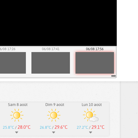
6/08 17:26
06/08 17:41
06/08 17:56
Sam 8 août
Dim 9 août
Lun 10 août
28.0°C
29.6°C
29.1°C
25.8°C
/
26.8°C
/
27.2°C
/