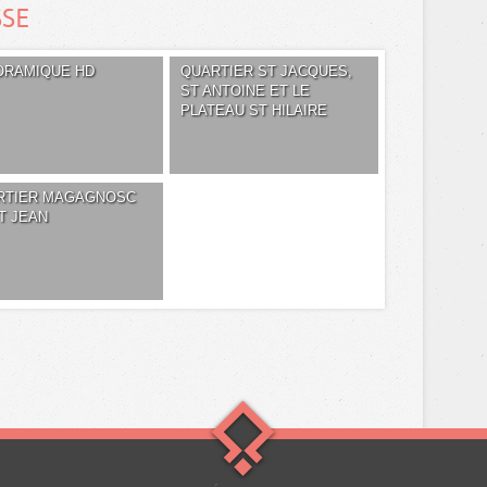
SSE
ORAMIQUE HD
QUARTIER ST JACQUES,
ST ANTOINE ET LE
PLATEAU ST HILAIRE
RTIER MAGAGNOSC
T JEAN