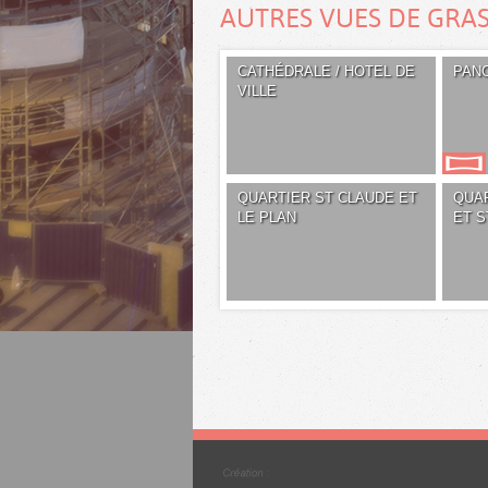
AUTRES VUES DE GRA
CATHÉDRALE / HOTEL DE
PAN
VILLE
QUARTIER ST CLAUDE ET
QUA
LE PLAN
ET S