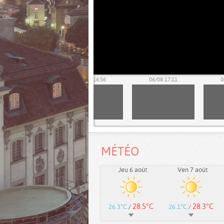
06/08 16:41
06/08 16:56
06/08 17:11
0
MÉTÉO
Jeu 6 août
Ven 7 août
28.5°C
28.3°C
26.3°C
/
26.1°C
/