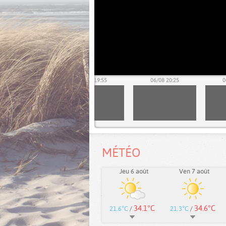
06/08 19:25
06/08 19:55
06/08 20:25
0
MÉTÉO
Jeu 6 août
Ven 7 août
34.1°C
34.6°C
21.6°C
/
21.3°C
/