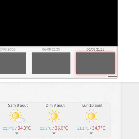
6/08 20:55
06/08 21:25
06/08 21:55
Sam 8 août
Dim 9 août
Lun 10 août
34.3°C
36.0°C
34.7°C
22.7°C
/
22.2°C
/
21.1°C
/