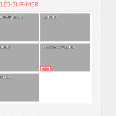
ELÈS-SUR-MER
ORAMIQUE HD
LE PORT
 NORD
PANORAMIQUE HD
FIXE 1