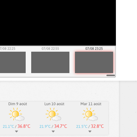
7/08 22:25
07/08 22:55
07/08 23:25
Dim 9 août
Lun 10 août
Mar 11 août
36.8°C
34.7°C
32.8°C
21.1°C
/
21.9°C
/
21.5°C
/