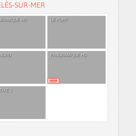
ELÈS-SUR-MER
ORAMIQUE HD
LE PORT
 NORD
PANORAMIQUE HD
FIXE 1