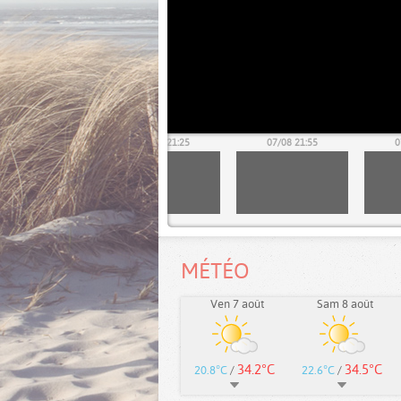
07/08 20:55
07/08 21:25
07/08 21:55
0
MÉTÉO
Ven 7 août
Sam 8 août
34.2°C
34.5°C
20.8°C
/
22.6°C
/